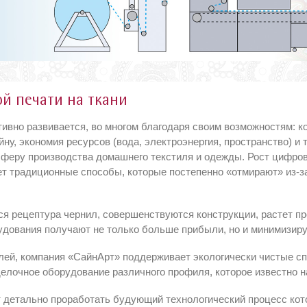
й печати на ткани
тивно развивается, во многом благодаря своим возможностям: к
йну, экономия ресурсов (вода, электроэнергия, пространство) и 
сферу производства домашнего текстиля и одежды. Рост цифров
ет традиционные способы, которые постепенно «отмирают» из-з
я рецептура чернил, совершенствуются конструкции, растет про
удования получают не только больше прибыли, но и минимизир
лей, компания «СайнАрт» поддерживает экологически чистые сп
елочное оборудование различного профиля, которое известно н
т детально проработать будующий технологический процесс кот