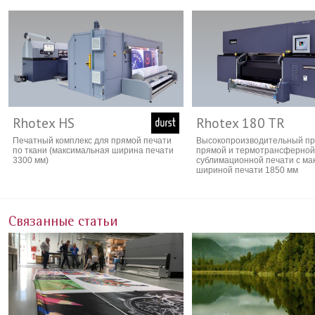
Rhotex HS
Rhotex 180 TR
Печатный комплекс для прямой печати
Высокопроизводительный пр
по ткани (максимальная ширина печати
прямой и термотрансферной
3300 мм)
сублимационной печати с ма
шириной печати 1850 мм
Связанные статьи