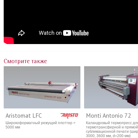
Смотрите также
Aristomat LFC
Monti Antonio 72
Широкоформатный режущий плоттер >
Каландровый термопресс дл
5000 мм
термотрансферной и прямой
сублимационной печати (шир
3000, 3600 мм, d=200 мм)