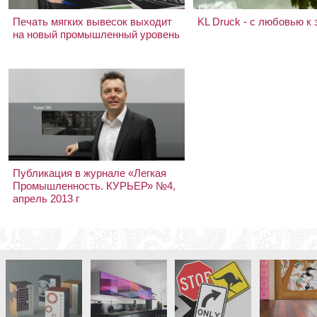
Печать мягких вывесок выходит
KL Druck - с любовью к 
на новый промышленный уровень
Публикация в журнале «Легкая
Промышленность. КУРЬЕР» №4,
апрель 2013 г