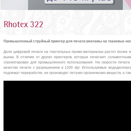
Rhotex 322
Промышленный струйный принтер для печати рекламы на тканевых но
Доля цифровой печати на текстильных промо-материалах растет более чем
рынка. В отличие от других принтеров, которые печатают сольвентным
спроектирован для промышленного использования. На скорости печати 
качество печати с разрешением в 1200 dpi. Используемые вододисперс
подлежат переработке, не производят летучих органических веществ, а та