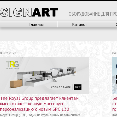
ОБОРУДОВАНИЕ ДЛЯ ПР
Главная
Каталог
08.02.2022
04
The Royal Group предлагает клиентам
Бе
высококачественную массовую
ст
персонализацию с новым SPC 130
г
Royal Group (TRG), один из крупнейших независимых
Ко