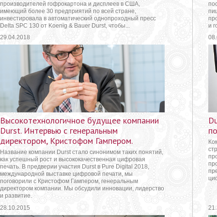
производителей гофрокартона и дисплеев в США,
по
имеющий более 30 предприятий по всей стране,
пи
инвестировала в автоматический однопроходный пресс
пр
Delta SPC 130 от Koenig & Bauer Durst, чтобы...
и г
29.04.2018
08
Высокотехнологичное будущее компании
Du
Durst. Интервью с генеральным
по
директором, Кристофом Гампером.
Ко
стр
Название компании Durst стало синонимом таких понятий,
пр
как успешный рост и высококачественная цифровая
пр
печать. В предверии участия Durst в Pure Digital 2018,
пр
международной выставке цифровой печати, мы
ци
поговорили с Кристофом Гампером, генеральным
директором компании. Мы обсудили инновации, лидерство
и развитие.
28.10.2015
21