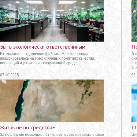
Быть экологически ответственнным
Пе
Итальянская отделочная фабрика Mascioni всегда
В 
фокусировалась на трех ключевых понятиях качества,
ок
инноваций и уважения к окружающей среде.
по
бл
07.10.2015
01
Жизнь не по средствам
Ш
За последние несколько лет человечество превысило свою
Ци