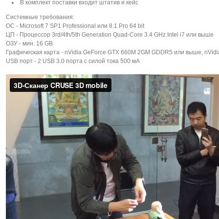
В комплект поставки входит штатив и кейс
Системные требования:
ОС - Microsoft 7 SP1 Professional или 8.1 Pro 64 bit
ЦП - Процессор 3rd/4th/5th Generation Quad-Core 3.4 GHz Intel i7 или выше
ОЗУ - мин. 16 GB
Графическая карта - nVidia GeForce GTX 660M 2GM GDDR5 или выше, nVi
USB порт - 2 USB 3.0 порта с силой тока 500 мА