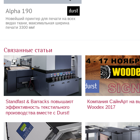
Alpha 190
Новейший принтер для печати на всех
видах ткани, максимальная ширина
печати 3300 мм!
Связанные статьи
Standfast & Barracks повышают
Компания СайнАрт на в
эффективность текстильного
Woodex 2017
производства вместе с Durst!