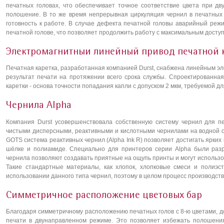
печатных головах, что обеспечивает точное соответствие цвета при д
полошение. В то же время непрерывная циркуляция чернил в печатных 
готовность к работе. В случае дефекта печатной головы аварийный реж
печатной голове, что позволяет продолжить работу с максимальным доступ
Электромагнитныи линейный привод печатной 
Печатная каретка, разработанная компанией Durst, снабжена линейным э
результат печати на протяжении всего срока службы. Спроектированна
каретки - основа точности попадания капли с допуском 2 мкм, требуемой д
Чернила Alpha
Компания Durst усовершенствовала собственную систему чернил для пе
чистыми дисперсными, реактивными и кислотными чернилами на водной 
GOTS система реактивных чернил (Alpha Ink R) позволяет достигать ярких ц
шёлке и полиамиде. Специально для принтеров серии Alpha были разр
чернила позволяют создавать приятные на ощупь принты и могут использо
Такие стандартные материалы, как хлопок, хлопковые смеси и полиэс
использовании данного типа чернил, поэтому в целом процесс производст
Симметричное расположение цветовых бар
Благодаря симметричному расположению печатных голов с 8-ю цветами, д
печати в двунаправленном режиме. Это позволяет избежать полошения