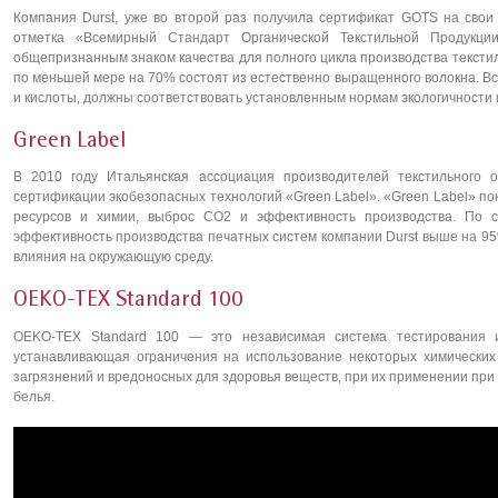
Компания Durst, уже во второй раз получила сертификат GOTS на свои 
отметка «Всемирный Стандарт Органической Текстильной Продукции»
общепризнанным знаком качества для полного цикла производства текстил
по меньшей мере на 70% состоят из естественно выращенного волокна. В
и кислоты, должны соответствовать установленным нормам экологичности 
Green Label
В 2010 году Итальянская ассоциация производителей текстильного 
сертификации экобезопасных технологий «Green Label». «Green Label» по
ресурсов и химии, выброс CO2 и эффективность производства. По 
эффективность производства печатных систем компании Durst выше на 95
влияния на окружающую среду.
OEKO-TEX Standard 100
OEKO-TEX Standard 100 — это независимая система тестирования и
устанавливающая ограничения на использование некоторых химических 
загрязнений и вредоносных для здоровья веществ, при их применении при
белья.