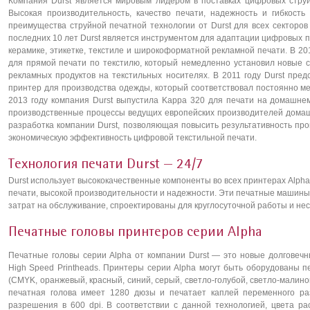
Компания Durst является мировым лидером в поставках цифровых стру
Высокая производительность, качество печати, надежность и гибкост
преимущества струйной печатной технологии от Durst для всех секторо
последних 10 лет Durst является инструментом для адаптации цифровых печ
керамике, этикетке, текстиле и широкоформатной рекламной печати. В 20
для прямой печати по текстилю, который немедленно установил новые 
рекламных продуктов на текстильных носителях. В 2011 году Durst пр
принтер для производства одежды, который соответствовал постоянно м
2013 году компания Durst выпустила Kappa 320 для печати на домашнем
производственные процессы ведущих европейских производителей домаш
разработка компании Durst, позволяющая повысить результативность пр
экономическую эффективность цифровой текстильной печати.
Технология печати Durst — 24/7
Durst использует высококачественные компоненты во всех принтерах Alph
печати, высокой производительности и надежности. Эти печатные машины
затрат на обслуживание, спроектированы для круглосуточной работы и не
Печатные головы принтеров серии Alpha
Печатные головы серии Alpha от компании Durst — это новые долговечн
High Speed Printheads. Принтеры серии Alpha могут быть оборудованы п
(CMYK, оранжевый, красный, синий, серый, светло-голубой, светло-мали
печатная голова имеет 1280 дюзы и печатает каплей переменного раз
разрешения в 600 dpi. В соответствии с данной технологией, цвета ра