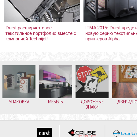
Durst расширяет своё
ITMA 2015: Durst предс
текстильное портфолио вместе с
новую серию текстильн
компанией Technijet!
принтеров Alpha
УПАКОВКА
МЕБЕЛЬ
ДОРОЖНЫЕ
ДВЕРИ/П
ЗНАКИ