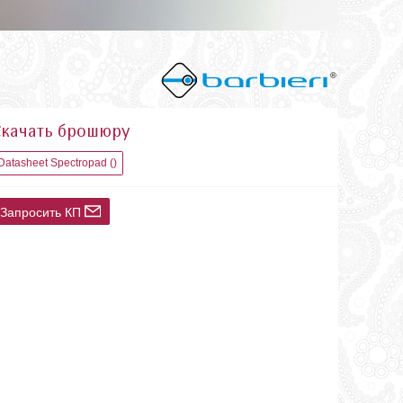
Скачать брошюру
Datasheet Spectropad ()
Запросить КП