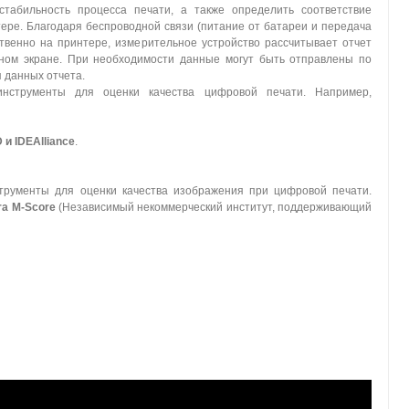
стабильность процесса печати, а также определить соответствие
ере. Благодаря беспроводной связи (питание от батареи и передача
твенно на принтере, измерительное устройство рассчитывает отчет
ном экране. При необходимости данные могут быть отправлены по
 данных отчета.
 инструменты для оценки качества цифровой печати. Например,
 и IDEAlliance
.
трументы для оценки качества изображения при цифровой печати.
ra M-Score
(Независимый некоммерческий институт, поддерживающий