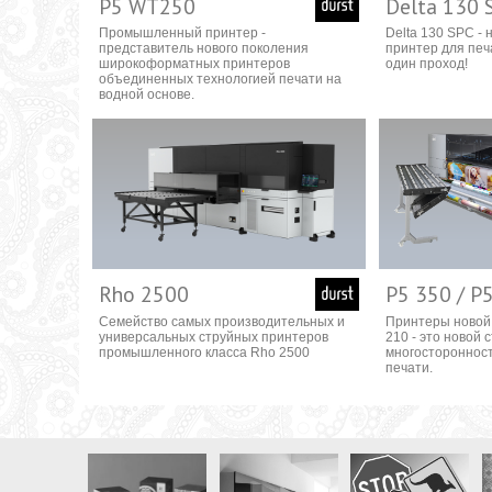
P5 WT250
Delta 130 
Промышленный принтер -
Delta 130 SPC -
представитель нового поколения
принтер для печ
широкоформатных принтеров
один проход!
объединенных технологией печати на
водной основе.
Rho 2500
P5 350 / P
Семейство самых производительных и
Принтеры новой
универсальных струйных принтеров
210 - это новой 
промышленного класса Rho 2500
многосторонност
печати.