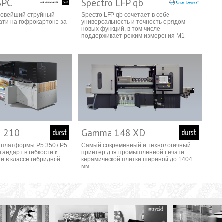
SPC
Spectro LFP qb
 новейший струйный
Spectro LFP qb сочетает в себе
ати на гофрокартоне за
универсальность и точность с рядом
новых функций, в том числе
поддерживает режим измерения M1
5 210
Gamma 148 XD
 платформы P5 350 / P5
Самый современный и технологичный
стандарт в гибкости и
принтер для промышленной печати
и в классе гибридной
керамической плитки шириной до 1404
мм