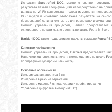
Используя
SpectroPad DOC
, можно мгновенно проверить 
результата печати спецификациям непосредственно на принт
данных по Wi-Fi) контрольная полоса измеряется непосредс
DOC внутри и мгновенно отображает результаты на сенсор
беспроводной сети на компьютер для распечатки и сохранения
Помимо управления процессом, Barbieri предоставляет
однородность печати можно оценить по шкале Fogra M-Score.
Barbieri DOC
также поддерживает расчеты согласно
Fogra PSD
Качество изображения
Помимо управления процессом,
Barbieri
предоставляет инс
Например, однородность печати можно оценить по шкале
Fog
полиграфическую промышленность).
Основные особенности
Измерительная апертура 6 мм
Измерение в режиме отражения
Измерение мишеней линеаризации и профилирования
Управление цифровым выводом (DOC)