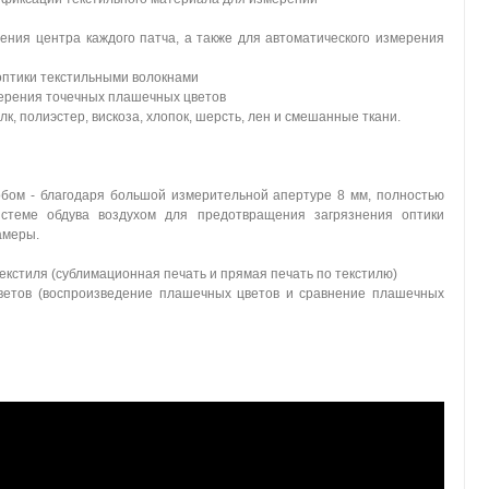
ния центра каждого патча, а также для автоматического измерения
оптики текстильными волокнами
мерения точечных плашечных цветов
лк, полиэстер, вискоза, хлопок, шерсть, лен и смешанные ткани.
бом - благодаря большой измерительной апертуре 8 мм, полностью
истеме обдува воздухом для предотвращения загрязнения оптики
амеры.
кстиля (сублимационная печать и прямая печать по текстилю)
ветов (воспроизведение плашечных цветов и сравнение плашечных