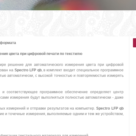
 формата
ения цвета при цифровой печати по текстилю
ире решение для автоматического измерения цвета при цифровой
нован на
Spectro LFP qb
, в комплект входит специальное программное
тью автоматически, с высокой точностью и повторяемостью измерять
а и соответствующее программное обеспечение определяет центр
 сами измерения будут выполняться полностью автоматически - даже
ых измерений и отправки результатов на компьютер.
Spectro LFP qb
кие и точечные измерения, выполняемые одним и тем же устройством,
 фиксации текстильного материала для измерений