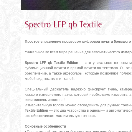
Spectro LFP qb Textile
Простое управление процессом цифровой печати большого
Уникальное во всем мире решение для автоматического
измер
Spectro LFP qb Textile Edition
— это уникальное во всем м
сублимационной печати и прямой печати по текстилю. Он ос
обеспечение, а также аксессуары, которые позволяют полнос
любой вид текстиля и тканей.
Специальный держатель надежно фиксирует ткань, камер
каждого измеряемого патча, который необходимо измерить, а
если мишень искажена!
Измерительную голову можно отсоединить для ручных точечн
Textile Edition
— это два устройства в одном — и автоматичес
что обеспечивает максимальную точность.
Основные особенности
• Специальный текстильный держатель для легкой и надежной