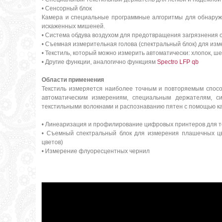
• Сенсорный блок
Камера и специальные программные алгоритмы для обнаруже
искаженных мишеней.
• Система обдува воздухом для предотвращения загрязнения 
• Съемная измерительная голова (спектральный блок) для из
• Текстиль, который можно измерить автоматически: хлопок, ше
• Другие функции, аналогично функциям
Spectro LFP qb
Области применения
Текстиль измеряется наиболее точным и повторяемым спосо
автоматическим измерениям, специальным держателям, с
текстильными волокнами и распознаванию пятен с помощью к
• Линеаризация и профилирование цифровых принтеров для те
• Съемный спектральный блок для измерения плашечных ц
цветов)
• Измерение флуоресцентных чернил