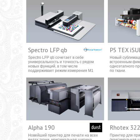
Spectro LFP qb
P5 TEX iSU
Spectro LFP qb сочетает в себе
Новый сублимац
универсальность и точность с рядом
встроенным фикс
новых функций, в том числе
одноэтапного пр
поддерживает режим измерения M1
по ткани.
Alpha 190
Rhotex 32
Новейший принтер для печати на всех
Принтер для пря
видах ткани, максимальная ширина
(максимальная ш