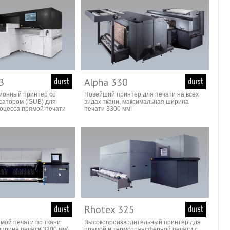
B
Alpha 330
ионный принтер со
Новейший принтер для печати на всех
атором (iSUB) для
видах ткани, максимальная ширина
оцесса прямой печати
печати 3300 мм!
2
Rhotex 325
мой печати по ткани
Высокопроизводительный принтер для
ирина печати 3200 мм)
прямой и термотрансферной печати с