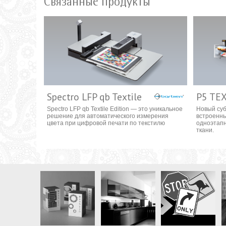
Связанные продукты
Spectro LFP qb Textile
P5 TEX
Spectro LFP qb Textile Edition — это уникальное
Новый су
решение для автоматического измерения
встроенны
цвета при цифровой печати по текстилю
одноэтапн
ткани.