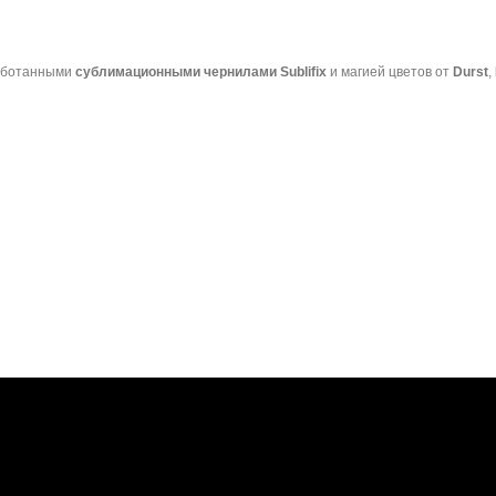
аботанными
сублимационными чернилами Sublifix
и магией цветов от
Durst
,