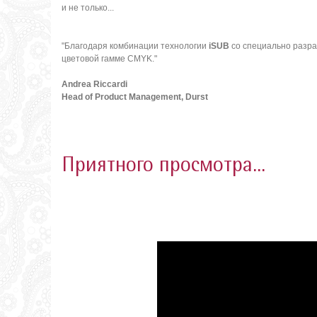
и не только...
"Благодаря комбинации технологии
iSUB
со специально разр
цветовой гамме CMYK."
Andrea Riccardi
Head of Product Management, Durst
Приятного просмотра...