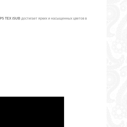
P5 TEX iSUB
достигает ярких и насыщенных цветов в