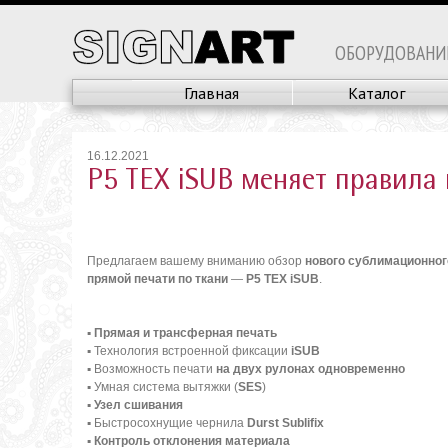
ОБОРУДОВАНИ
Главная
Каталог
16.12.2021
P5 TEX iSUB меняет правила 
Предлагаем вашему вниманию обзор
нового сублимационног
прямой печати по ткани
—
P5 TEX iSUB
.
▪
Прямая и трансферная печать
▪ Технология встроенной фиксации
iSUB
▪ Возможность печати
на двух рулонах одновременно
▪ Умная система вытяжки (
SES
)
▪
Узел сшивания
▪ Быстросохнущие чернила
Durst Sublifix
▪
Контроль отклонения материала