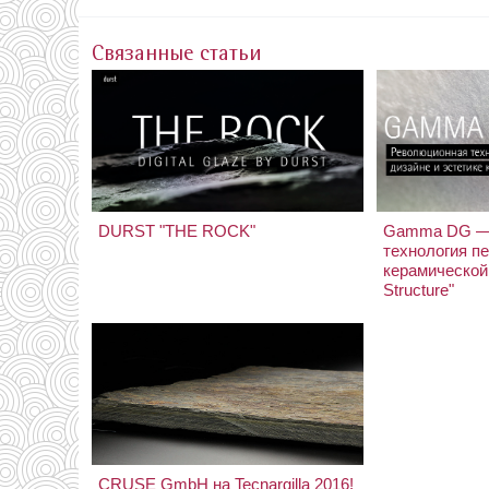
Связанные статьи
DURST "THE ROCK"
Gamma DG —
технология п
керамической 
Structure"
CRUSE GmbH на Tecnargilla 2016!