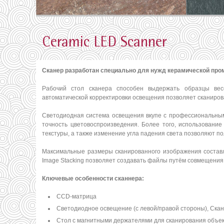
Ceramic LED Scanner
Сканер разработан специально для нужд керамической пр
Рабочий стол сканера способен выдержать образцы ве
автоматической корректировки освещения позволяет сканиро
Светодиодная система освещения вкупе c профессиональны
точность цветовоспроизведения. Более того, использовани
текстуры, а также изменение угла падения света позволяют п
Максимальные размеры сканированного изображения состав
Image Stacking позволяет создавать файлы путём совмещения
Ключевые особенности сканнера:
СCD-матрица
Светодиодное освещение (с левой/правой стороны), Ска
Стол с магнитными держателями для сканирования объек