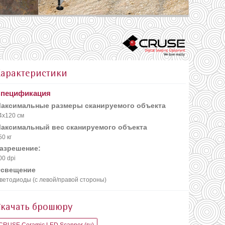
Характеристики
пецификация
аксимальные размеры сканируемого объекта
4х120 см
аксимальный вес сканируемого объекта
50 кг
азрешение:
00 dpi
свещение
ветодиоды (с левой/правой стороны)
Скачать брошюру
CRUSE Ceramic LED Scanner (ru)