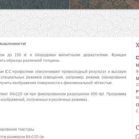
омышленности!
сом до 150 кг и оборудован магнитными держателями. Функция
С
вать образцы различной толщины.
М
8
ми ICC-профилями обеспечивают превосходный результат и высокую
е специальных режимов освещения, например, режима сканирования
М
олучить изображения поверхности с феноменальной чёткостью.
1
Р
ляют 84х120 см при фиксированном разрешении 600 dpi. Программа
6
 изображений, полученных в различных режимах.
О
С
нирование текстуры
тов размером 84х120 см