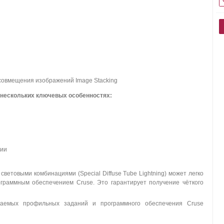
 совмещения изображений Image Stacking
 нескольких ключевых особенностях:
нии
ветовыми комбинациями (Special Diffuse Tube Lightning) может легко
ограммным обеспечением Cruse. Это гарантирует получение чёткого
аемых профильных заданий и программного обеспечения Сruse