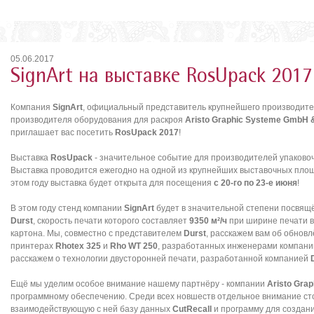
05.06.2017
SignArt на выставке RosUpack 2017
Компания
SignArt
, официальный представитель крупнейшего производит
производителя оборудования для раскроя
Aristo Graphic Systeme GmbH 
приглашает вас посетить
RosUpack 2017
!
Выставка
RosUpack
- значительное событие для производителей упаковоч
Выставка проводится ежегодно на одной из крупнейших выставочных пло
этом году выставка будет открыта для посещения
с 20-го по 23-е июня
!
В этом году стенд компании
SignArt
будет в значительной степени посвя
Durst
, скорость печати которого составляет
9350 м²/ч
при ширине печати 
картона. Мы, совместно с представителем
Durst
, расскажем вам об обнов
принтерах
Rhotex 325
и
Rho WT 250
, разработанных инженерами компан
расскажем о технологии двусторонней печати, разработанной компанией
Ещё мы уделим особое внимание нашему партнёру - компании
Aristo Gra
программному обеспечению. Среди всех новшеств отдельное внимание ст
взаимодействующую с ней базу данных
CutRecall
и программу для создан