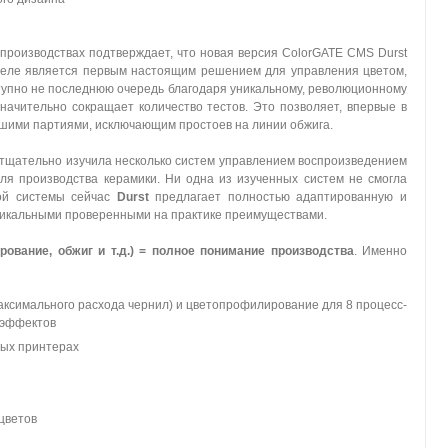
производствах подтверждает, что новая версия ColorGATE CMS Durst
 деле является первым настоящим решением для управления цветом,
тупно не последнюю очередь благодаря уникальному, революционному
начительно сокращает количество тестов. Это позволяет, впервые в
ьшими партиями, исключающим простоев на линии обжига.
 тщательно изучила несколько систем управлением воспроизведением
ля производства керамики. Ни одна из изученных систем не смогла
той системы сейчас
Durst
предлагает полностью адаптированную и
никальными проверенными на практике преимуществами.
рование, обжиг и т.д.) = полное понимание производства
. Именно
 максимального расхода чернил) и цветопрофилирование для 8 процесс-
 эффектов
ных принтерах
цветов