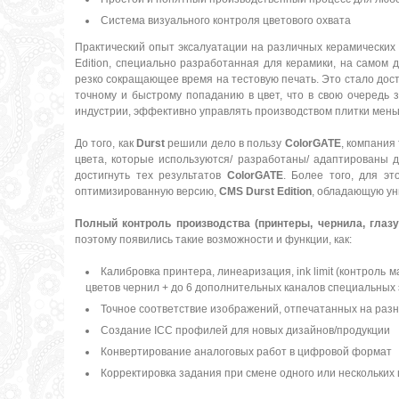
Система визуального контроля цветового охвата
Практический опыт эксалуатации на различных керамических 
Edition, специально разработанная для керамики, на самом
резко сокращающее время на тестовую печать. Это стало дос
точному и быстрому попаданию в цвет, что в свою очередь з
индустрии, эффективно управлять производством плитки мен
До того, как
Durst
решили дело в пользу
ColorGATE
, компания
цвета, которые используются/ разработаны/ адаптированы д
достигнуть тех результатов
ColorGATE
. Более того, для э
оптимизированную версию,
CMS Durst Edition
, обладающую у
Полный контроль производства (принтеры, чернила, глазу
поэтому появились такие возможности и функции, как:
Калибровка принтера, линеаризация, ink limit (контроль
цветов чернил + до 6 дополнительных каналов специальных
Точное соответствие изображений, отпечатанных на раз
Создание ICC профилей для новых дизайнов/продукции
Конвертирование аналоговых работ в цифровой формат
Корректировка задания при смене одного или нескольких 