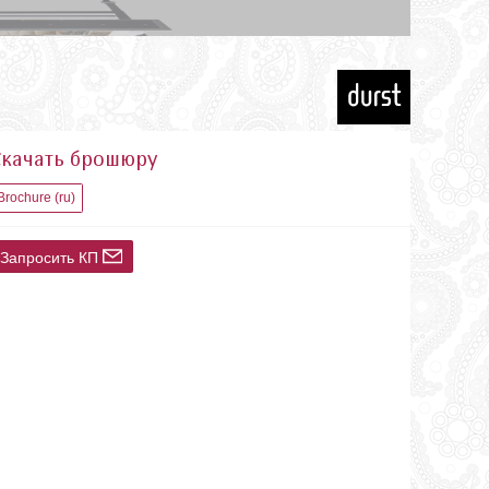
Скачать брошюру
Brochure (ru)
Запросить КП