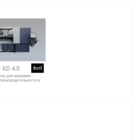
 XD 4.0
тер для керамики -
производительности и