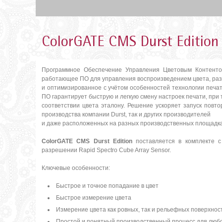
ColorGATE CMS Durst Edition
Программное Обеспечение Управления Цветовым Контен
работающее ПО для управления воспроизведением цвета, ра
и оптимизированное с учётом особенностей технологии печат
ПО гарантирует быструю и легкую смену настроек печати, при
соответствии цвета эталону. Решение ускоряет запуск повт
производства компании Durst, так и других производителей
и даже расположенных на разных производственных площадка
ColorGATE CMS Durst Edition
поставляется в комплекте с
разрешении Rapid Spectro Cube Array Sensor.
Ключевые особенности:
Быстрое и точное попадание в цвет
Быстрое измерение цвета
Измерение цвета как ровных, так и рельефных поверхнос
Простой и понятный производственный процесс для люб