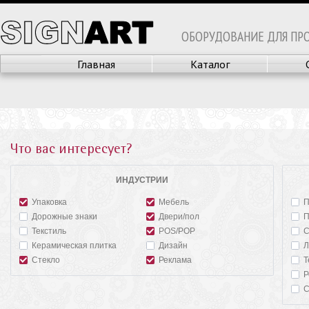
ОБОРУДОВАНИЕ ДЛЯ ПР
Главная
Каталог
Что вас интересует?
ИНДУСТРИИ
Упаковка
Мебель
П
Дорожные знаки
Двери/пол
П
Текстиль
POS/POP
С
Керамическая плитка
Дизайн
Л
Стекло
Реклама
Т
Р
С