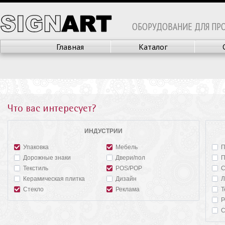
ОБОРУДОВАНИЕ ДЛЯ ПР
Главная
Каталог
Что вас интересует?
ИНДУСТРИИ
Упаковка
Мебель
П
Дорожные знаки
Двери/пол
П
Текстиль
POS/POP
С
Керамическая плитка
Дизайн
Л
Стекло
Реклама
Т
Р
С